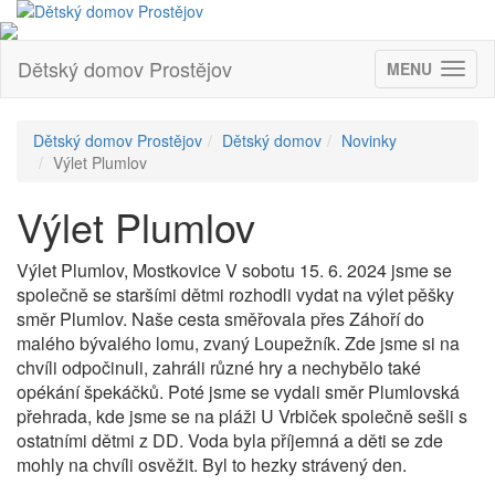
Dětský domov Prostějov
MENU
(ZOBRAZIT
Dětský domov Prostějov
Dětský domov
Novinky
Výlet Plumlov
Výlet Plumlov
Výlet Plumlov, Mostkovice V sobotu 15. 6. 2024 jsme se
společně se staršími dětmi rozhodli vydat na výlet pěšky
směr Plumlov. Naše cesta směřovala přes Záhoří do
malého bývalého lomu, zvaný Loupežník. Zde jsme si na
chvíli odpočinuli, zahráli různé hry a nechybělo také
opékání špekáčků. Poté jsme se vydali směr Plumlovská
přehrada, kde jsme se na pláži U Vrbiček společně sešli s
ostatními dětmi z DD. Voda byla příjemná a děti se zde
mohly na chvíli osvěžit. Byl to hezky strávený den.