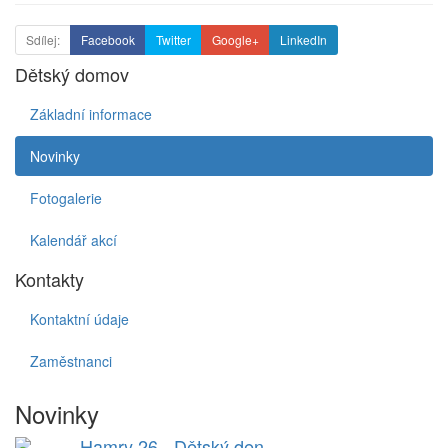
Sdílej:
Facebook
Twitter
Google+
LinkedIn
Dětský domov
Základní informace
Novinky
Fotogalerie
Kalendář akcí
Kontakty
Kontaktní údaje
Zaměstnanci
Novinky
Hamry 26 - Dětský den