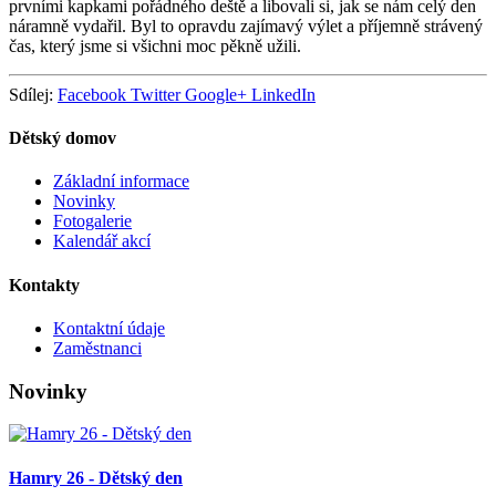
prvními kapkami pořádného deště a libovali si, jak se nám celý den
náramně vydařil. Byl to opravdu zajímavý výlet a příjemně strávený
čas, který jsme si všichni moc pěkně užili.
Sdílej:
Facebook
Twitter
Google+
LinkedIn
Dětský domov
Základní informace
Novinky
Fotogalerie
Kalendář akcí
Kontakty
Kontaktní údaje
Zaměstnanci
Novinky
Hamry 26 - Dětský den