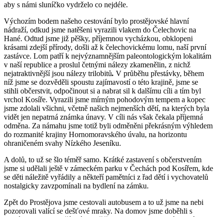
aby s námi sluníčko vydrželo co nejdéle.
Výchozím bodem našeho cestování bylo prostějovské hlavní
nádraží, odkud jsme natěšeni vyrazili vlakem do Čelechovic na
Hané. Odtud jsme již pěšky, příjemnou vycházkou, obklopeni
krásami zdejší přírody, došli až k čelechovickému lomu, naší první
zastávce. Lom patří k nejvýznamnějším paleontologickým lokalitám
v naší republice a proslul četnými nálezy zkamenělin, z nichž
nejatraktivnější jsou nálezy trilobitů
.
V průběhu přestávky, během
níž jsme se dozvěděli spoustu zajímavostí o této krajině, jsme se
stihli občerstvit, odpočinout si a nabrat sil k dalšímu cíli a tím byl
vrchol Kosíře. Vyrazili jsme mírným pohodovým tempem a kopec
jsme zdolali všichni, včetně našich nejmenších dětí, na kterých byla
vidět jen nepatrná známka únavy. V cíli nás však čekala příjemná
odměna. Za námahu jsme totiž byli odměněni překrásným výhledem
do rozmanité krajiny Hornomoravského úvalu, na horizontu
ohraničeném svahy Nízkého Jeseníku.
A dolů, to už se šlo téměř samo. Krátké zastavení s občerstvením
jsme si udělali ještě v zámeckém parku v Čechách pod Kosířem, kde
se děti náležitě vyřádily a někteří pamětníci z řad dětí i vychovatelů
nostalgicky zavzpomínali na bydlení na zámku.
Zpět do Prostějova jsme cestovali autobusem a to už jsme na nebi
pozorovali valící se dešťové mraky. Na domov jsme doběhli s