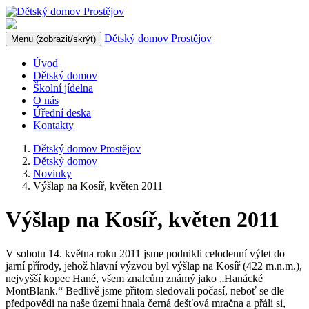
Dětský domov Prostějov
Menu
(zobrazit/skrýt)
Úvod
Dětský domov
Školní jídelna
O nás
Úřední deska
Kontakty
Dětský domov Prostějov
Dětský domov
Novinky
Výšlap na Kosíř, květen 2011
Výšlap na Kosíř, květen 2011
V sobotu 14. května roku 2011 jsme podnikli celodenní výlet do
jarní přírody, jehož hlavní výzvou byl výšlap na Kosíř (422 m.n.m.),
nejvyšší kopec Hané, všem znalcům známý jako „Hanácké
MontBlank.“ Bedlivě jsme přitom sledovali počasí, neboť se dle
předpovědi na naše území hnala černá dešťová mračna a přáli si,